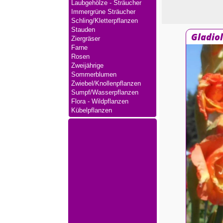
Laubgehölze - Sträucher
Immergrüne Sträucher
Schling/Kletterpflanzen
Stauden
Gladio
Ziergräser
Farne
Rosen
Zweijährige
Sommerblumen
Zwiebel/Knollenpflanzen
Sumpf/Wasserpflanzen
Flora - Wildpflanzen
Kübelpflanzen