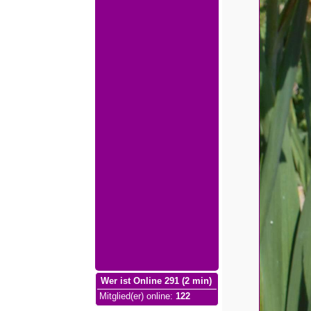
Wer ist Online 291 (2 min)
Mitglied(er) online
:
122