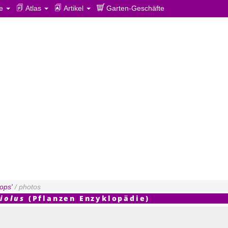
ie
Atlas
Artikel
Garten-Geschäfte
lops'
/ photos
iolus
(Pflanzen Enzyklopädie)