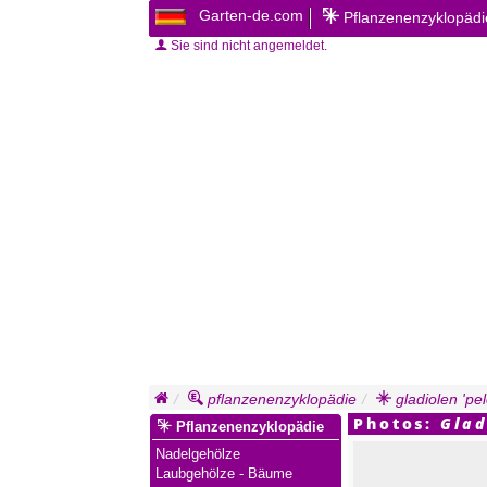
Garten-de.com
Pflanzenenzyklopäd
Sie sind nicht angemeldet.
pflanzenenzyklopädie
gladiolen 'pe
Photos:
Glad
Pflanzenenzyklopädie
Nadelgehölze
Laubgehölze - Bäume