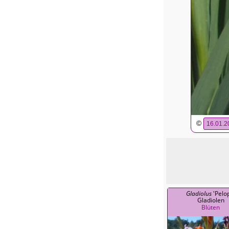
©
16.01.2
Gladiolus
'Pelo
Gladiolen
Blüten