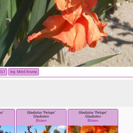
017
Ing. Miloš Krump
ps'
Gladiolus
'Pelops'
Gladiolus
'Pelops'
Gladiolen
Gladiolen
Blüten
Blüten