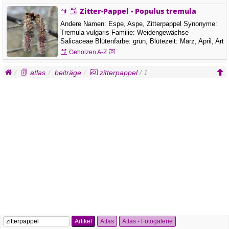
Zitter-Pappel - Populus tremula
Andere Namen: Espe, Aspe, Zitterpappel Synonyme:
Tremula vulgaris Familie: Weidengewächse -
Salicaceae Blütenfarbe: grün, Blütezeit: März, April, Art
der Blüte: Andere Blumen, Je nach Vorkommensgebiet
Gehölzen A-Z
erreicht die Espe als Baum eine Wuchshöhe von meist
20, selten auch bis 35 Metern. In Mitteleuropa sind
atlas
beiträge
zitterpappel
/ 1
Pappeln die schnellstwachsenden Bäume.…
Artikel
Atlas
Atlas - Fotogalerie