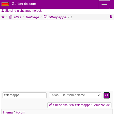
Garten-de.com
Toggl
naviga
Sie sind nicht angemeldet.
atlas
beiträge
zitterpappel
/ 1
Suche / kaufen 'zitterpappel' - Amazon.de
Thema
/
Forum