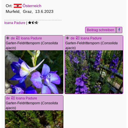
Ort:
Österreich
Murfeld, Graz, 13.6.2023
Ioana Padure
|
Beitrag schreiben
de
Ioana Padure
de
Ioana Padure
Garten-Feldrittersporn (
Consolida
Garten-Feldrittersporn (
Consolida
ajacis
)
ajacis
)
de
Ioana Padure
Garten-Feldrittersporn (
Consolida
ajacis
)