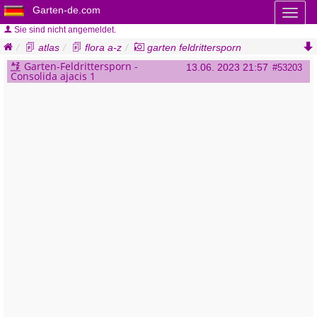
Garten-de.com
Toggl
naviga
Sie sind nicht angemeldet.
atlas
flora a-z
garten feldrittersporn
consolida ajacis
Garten-Feldrittersporn -
13.06. 2023 21:57
#53203
Consolida ajacis 1