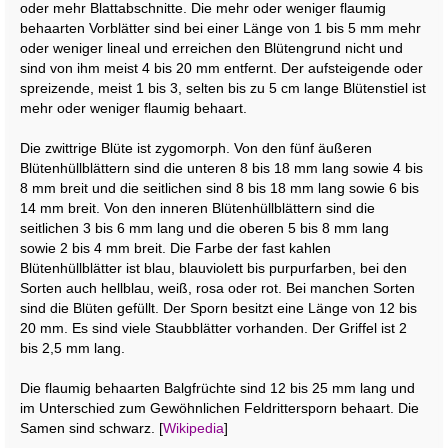
oder mehr Blattabschnitte. Die mehr oder weniger flaumig
behaarten Vorblätter sind bei einer Länge von 1 bis 5 mm mehr
oder weniger lineal und erreichen den Blütengrund nicht und
sind von ihm meist 4 bis 20 mm entfernt. Der aufsteigende oder
spreizende, meist 1 bis 3, selten bis zu 5 cm lange Blütenstiel ist
mehr oder weniger flaumig behaart.
Die zwittrige Blüte ist zygomorph. Von den fünf äußeren
Blütenhüllblättern sind die unteren 8 bis 18 mm lang sowie 4 bis
8 mm breit und die seitlichen sind 8 bis 18 mm lang sowie 6 bis
14 mm breit. Von den inneren Blütenhüllblättern sind die
seitlichen 3 bis 6 mm lang und die oberen 5 bis 8 mm lang
sowie 2 bis 4 mm breit. Die Farbe der fast kahlen
Blütenhüllblätter ist blau, blauviolett bis purpurfarben, bei den
Sorten auch hellblau, weiß, rosa oder rot. Bei manchen Sorten
sind die Blüten gefüllt. Der Sporn besitzt eine Länge von 12 bis
20 mm. Es sind viele Staubblätter vorhanden. Der Griffel ist 2
bis 2,5 mm lang.
Die flaumig behaarten Balgfrüchte sind 12 bis 25 mm lang und
im Unterschied zum Gewöhnlichen Feldrittersporn behaart. Die
Samen sind schwarz. [
Wikipedia
]