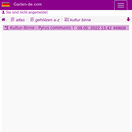
Garten-de.com
Toggl
naviga
Sie sind nicht angemeldet.
atlas
gehölzen a-z
kultur birne
pyrus communis
Kultur-Birne - Pyrus communis 1
09.05. 2022 13:42
#49608