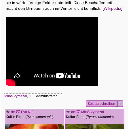
sie in würfelförmige Felder unterteilt. Diese Beschaffenheit
macht den Birnbaum auch im Winter leicht kenntlich. [
Wikipedia
]
Milos Vymazal, DE
| Administrator
Beitrag schreiben
de
Eva N E
de
Miloš Vymazal
Kultur-Birne (
Pyrus communis
)
Kultur-Birne (
Pyrus communis
)