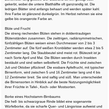
gekerbt, wobei die untere Blatthälfte oft ganzrandig ist. Die
ledrigen Blätter sind anfangs behaart und werden später kahl.
Ihre Farbe ist glänzend dunkelgrün. Im Herbst nehmen sie eine
gelbe bis orangerote Farbe an.
Blüte und Frucht
Die streng riechenden Blüten stehen in doldentraubigen
Blütenständen zusammen. Die zwittrigen, radiärsymmetrischen,
fünfzähligen Blüten weisen einen Durchmesser von 2 bis 3
Zentimeter auf. Die fünf weißen Kronblätter werden etwa 2 bis 5
Zentimeter lang. Die Staubbeutel sind meist rot. Blütezeit ist je
nach Sorte April und Mai. Die Blüten werden durch Insekten
bestäubt und sind selten selbstfertil. Die Früchte sind zwischen
Juli und Oktober pflückreif. Die essbare Apfelfrucht, mit typischer
Birnenform, wird zwischen 5 und 16 Zentimeter lang und 4 bis
12 Zentimeter breit. Sie sind saftig und süß. Man unterscheidet
die Birnensorten in Hinblick auf die beste Nutzungsmöglichkeit
ihrer Früchte in Tafel-, Koch- oder Mostsorten.
Borke eines Hochstamm-Birnbaums
Die hell- bis schwarzgraue Rinde bildet eine sogenannte
Würfelborke, da sie scharfe Quer- und Längsrisse aufweist und