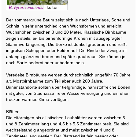
Pyrus communis
- kultur-
Birne
Der sommergrüne Baum zeigt sich je nach Unterlage, Sorte und
Schnitt in sehr unterschiedlichen Wuchsformen und erreicht
Wuchshöhen zwischen 3 und 20 Meter. Klassische Birnbäume
zeigen steile, ei- bis birnenförmige Kronen mit ausgeprägter
Stammverlängerung. Die Borke ist dunkel graubraun und reißt
in großen Schuppen oder Felder auf. Die Rinde der Zweige ist
anfangs glänzend braun und später graubraun. Sie können je
nach Sorte bedornt oder unbedornt sein.
Veredelte Birnbäume werden durchschnittlich ungefähr 70 Jahre
alt, Mostbirnbäume zum Teil aber auch 200 Jahre.
Birnenstandorte sollten über tiefgründige, nährstoffreiche Böden
mit guter, von Staunässe freier Wasserversorgung und ein eher
trocken-warmes Klima verfügen.
Blätter
Die eiförmigen bis elliptischen Laubblätter werden zwischen 5
und 8 Zentimeter lang und 4,5 bis 5,5 Zentimeter breit. Sie sind
wechselständig angeordnet und meist zwischen 4 und 8
Zentimeter lang gestielt. Der Blattrand ist fein gesägt oder