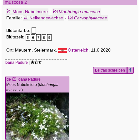
muscosa 2
Moos-Nabelmiere
-
Moehringia muscosa
Familie:
Nelkengewächse
-
Caryophyllaceae
Blütenfarbe:
Blütezeit:
Ort: Mautern, Steiermark,
Österreich
, 11.6.2020
Ioana Padure
|
Beitrag schreiben
de
Ioana Padure
Moos-Nabelmiere (
Moehringia
muscosa
)