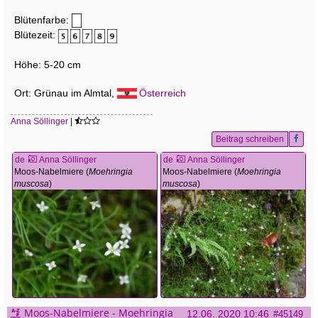
Blütenfarbe:
Blütezeit:
Höhe: 5-20 cm
Ort: Grünau im Almtal,
Österreich
Anna Söllinger
|
Beitrag schreiben
de
Anna Söllinger
de
Anna Söllinger
Moos-Nabelmiere (
Moehringia
Moos-Nabelmiere (
Moehringia
muscosa
)
muscosa
)
Moos-Nabelmiere - Moehringia
12.06. 2020 10:46
#45149