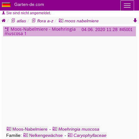
Garten-de.com
Toggl
naviga
Sie sind nicht angemeldet.
atlas
flora a-z
moos nabelmiere
moehringia muscosa
Moos-Nabelmiere - Moehringia
04.06. 2020 11:28
#45001
muscosa 1
Moos-Nabelmiere
-
Moehringia muscosa
Familie:
Nelkengewächse
-
Caryophyllaceae