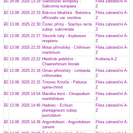
28.08. 2025 13:29
Slanorožec evropský -
Flóra zahraniční A-
Salicornia europaea
Z
13.08. 2025 22:33
Bukvice lékařská - Betonica
Flóra zahraniční A-
officinalis var. serotina
Z
13.08. 2025 22:30
Čistec přímý - Stachys recta
Flóra zahraniční A-
subsp. subcrenata
Z
13.08. 2025 22:27
Sleziník tuhý - Asplenium
Flóra zahraniční A-
onopteris
Z
13.08. 2025 22:25
Motar přímořský - Crithmum
Flóra zahraniční A-
maritimum
Z
13.08. 2025 22:22
Hledíček pobřežní -
Květena A-Z
Chaenorhinum litorale
13.08. 2025 22:18
Oman přímořský - Limbarda
Flóra zahraniční A-
crithmoides
Z
13.08. 2025 22:15
Trnovec Kristův - Paliurus
Flóra zahraniční A-
spina-christi
Z
13.08. 2025 14:54
Marulka lesní - Clinopodium
Flóra zahraniční A-
menthifolium
Z
13.08. 2025 14:46
Hadinec - Echium
Flóra zahraniční A-
plantagineum subsp.
Z
pustulatum
13.08. 2025 14:39
Argyrolobium - Argyrolobium
Flóra zahraniční A-
zanonii
Z