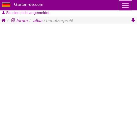
Garten-de.com
Toggl
naviga
Sie sind nicht angemeldet.
forum
atlas
/ benutzerprofil