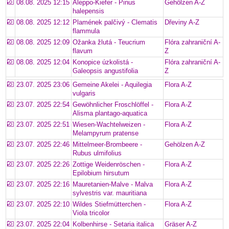
08.08. 2025 12:15
Aleppo-Kiefer - Pinus
Gehölzen A-Z
halepensis
08.08. 2025 12:12
Plamének palčivý - Clematis
Dřeviny A-Z
flammula
08.08. 2025 12:09
Ožanka žlutá - Teucrium
Flóra zahraniční A-
flavum
Z
08.08. 2025 12:04
Konopice úzkolistá -
Flóra zahraniční A-
Galeopsis angustifolia
Z
23.07. 2025 23:06
Gemeine Akelei - Aquilegia
Flora A-Z
vulgaris
23.07. 2025 22:54
Gewöhnlicher Froschlöffel -
Flora A-Z
Alisma plantago-aquatica
23.07. 2025 22:51
Wiesen-Wachtelweizen -
Flora A-Z
Melampyrum pratense
23.07. 2025 22:46
Mittelmeer-Brombeere -
Gehölzen A-Z
Rubus ulmifolius
23.07. 2025 22:26
Zottige Weidenröschen -
Flora A-Z
Epilobium hirsutum
23.07. 2025 22:16
Mauretanien-Malve - Malva
Flora A-Z
sylvestris var. mauritiana
23.07. 2025 22:10
Wildes Stiefmütterchen -
Flora A-Z
Viola tricolor
23.07. 2025 22:04
Kolbenhirse - Setaria italica
Gräser A-Z