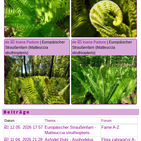
de
Ioana Padure
| Europäischer
de
Ioana Padure
| Europäischer
Straußenfarn (Matteuccia
Straußenfarn (Matteuccia
struthiopteris)
struthiopteris)
Beiträge
Datum
Thema
Forum
12.05. 2026 17:57
Europäischer Straußenfarn -
Farne A-Z
Matteuccia struthiopteris
11.04. 2026 21:28
Asfodel žlutý - Asphodelus
Flóra zahraniční A-