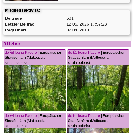
Mitgliedsaktivität
Beiträge
531
Letzter Beitrag
12.05. 2026 17:57:23
Registriert
02.04. 2019
Bilder
de
Ioana Padure
| Europäischer
de
Ioana Padure
| Europäischer
Straußenfarn (Matteuccia
Straußenfarn (Matteuccia
struthiopteris)
struthiopteris)
de
Ioana Padure
| Europäischer
de
Ioana Padure
| Europäischer
Straußenfarn (Matteuccia
Straußenfarn (Matteuccia
struthiopteris)
struthiopteris)