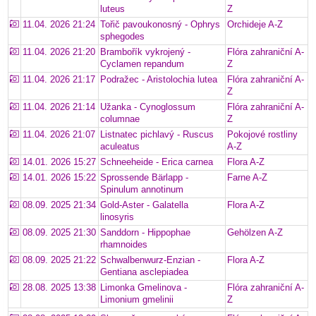
luteus
Z
11.04. 2026 21:24
Tořič pavoukonosný - Ophrys
Orchideje A-Z
sphegodes
11.04. 2026 21:20
Brambořík vykrojený -
Flóra zahraniční A-
Cyclamen repandum
Z
11.04. 2026 21:17
Podražec - Aristolochia lutea
Flóra zahraniční A-
Z
11.04. 2026 21:14
Užanka - Cynoglossum
Flóra zahraniční A-
columnae
Z
11.04. 2026 21:07
Listnatec pichlavý - Ruscus
Pokojové rostliny
aculeatus
A-Z
14.01. 2026 15:27
Schneeheide - Erica carnea
Flora A-Z
14.01. 2026 15:22
Sprossende Bärlapp -
Farne A-Z
Spinulum annotinum
08.09. 2025 21:34
Gold-Aster - Galatella
Flora A-Z
linosyris
08.09. 2025 21:30
Sanddorn - Hippophae
Gehölzen A-Z
rhamnoides
08.09. 2025 21:22
Schwalbenwurz-Enzian -
Flora A-Z
Gentiana asclepiadea
28.08. 2025 13:38
Limonka Gmelinova -
Flóra zahraniční A-
Limonium gmelinii
Z