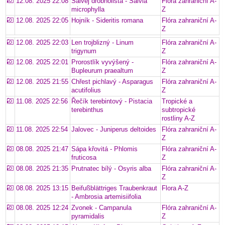
12.08. 2025 22:08
Šalvěj drobnolistá - Salvia
Flóra zahraniční A-
microphylla
Z
12.08. 2025 22:05
Hojník - Sideritis romana
Flóra zahraniční A-
Z
12.08. 2025 22:03
Len trojblizný - Linum
Flóra zahraniční A-
trigynum
Z
12.08. 2025 22:01
Prorostlík vyvýšený -
Flóra zahraniční A-
Bupleurum praealtum
Z
12.08. 2025 21:55
Chřest pichlavý - Asparagus
Flóra zahraniční A-
acutifolius
Z
11.08. 2025 22:56
Řečík terebintový - Pistacia
Tropické a
terebinthus
subtropické
rostliny A-Z
11.08. 2025 22:54
Jalovec - Juniperus deltoides
Flóra zahraniční A-
Z
08.08. 2025 21:47
Sápa křovitá - Phlomis
Flóra zahraniční A-
fruticosa
Z
08.08. 2025 21:35
Prutnatec bílý - Osyris alba
Flóra zahraniční A-
Z
08.08. 2025 13:15
Beifußblättriges Traubenkraut
Flora A-Z
- Ambrosia artemisiifolia
08.08. 2025 12:24
Zvonek - Campanula
Flóra zahraniční A-
pyramidalis
Z