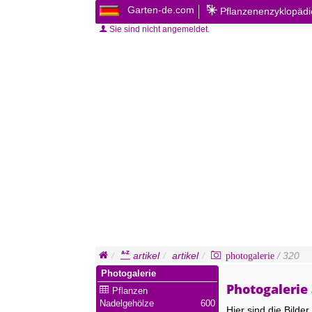
Garten-de.com
Pflanzenenzyklopäd
Sie sind nicht angemeldet.
artikel
artikel
photogalerie
/ 320
Photogalerie
Photogalerie
Pflanzen
Nadelgehölze
600
Hier sind die Bilde