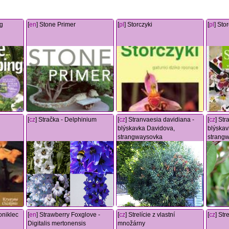
ng
[
en
] Stone Primer
[
pl
] Storczyki
[
pl
] Sto
[
cz
] Stračka - Delphinium
[
cz
] Stranvaesia davidiana -
[
cz
] St
blýskavka Davidova,
blýskav
strangwaysovka
strang
Koniklec
[
en
] Strawberry Foxglove -
[
cz
] Strelície z vlastní
[
cz
] Stre
Digitalis mertonensis
množárny