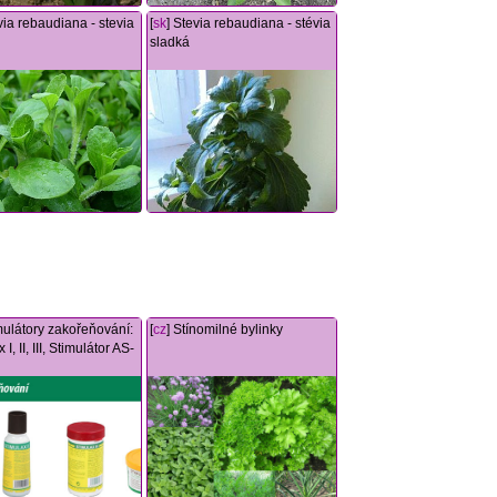
via rebaudiana - stevia
[
sk
] Stevia rebaudiana - stévia
sladká
imulátory zakořeňování:
[
cz
] Stínomilné bylinky
 I, II, III, Stimulátor AS-