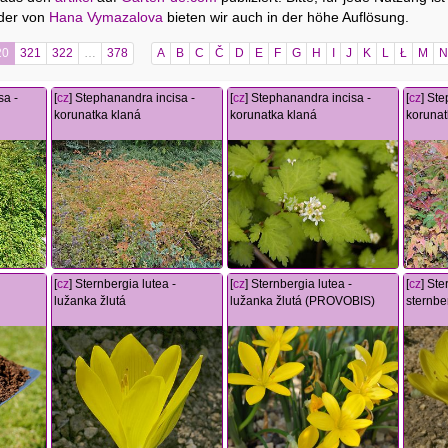
ilder von
Hana Vymazalova
bieten wir auch in der höhe Auflösung.
20
321
322
…
378
A
B
C
Č
D
E
F
G
H
I
J
K
L
Ł
M
N
sa -
[
cz
] Stephanandra incisa -
[
cz
] Stephanandra incisa -
[
cz
] St
korunatka klaná
korunatka klaná
korunat
[
cz
] Sternbergia lutea -
[
cz
] Sternbergia lutea -
[
cz
] Ste
lužanka žlutá
lužanka žlutá (PROVOBIS)
sternbe