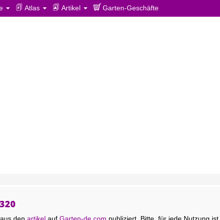
ie
Atlas
Artikel
Garten-Geschäfte
 320
r aus den
artikel
auf
Garten-de.com
publiziert. Bitte, für jede Nutzung i