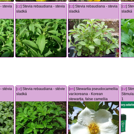
- stevia
[
cz
] Stevia rebaudiana - stevia
[
cz
] Stevia rebaudiana - stevia
[
cz
] Ste
sladká
sladká
sladká
- stévia
[
cz
] Stevia rebaudiana - stévie
[
en
] Stewartia pseudocamellia
[
cz
] St
sladká
var.koreana - Korean
Stimulax
stewartia, false camellia
1