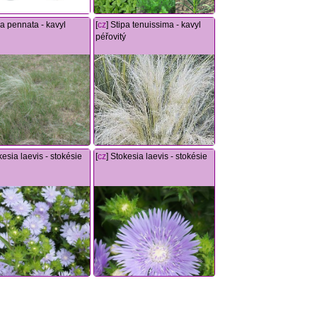
pa pennata - kavyl
[
cz
] Stipa tenuissima - kavyl
péřovitý
kesia laevis - stokésie
[
cz
] Stokesia laevis - stokésie