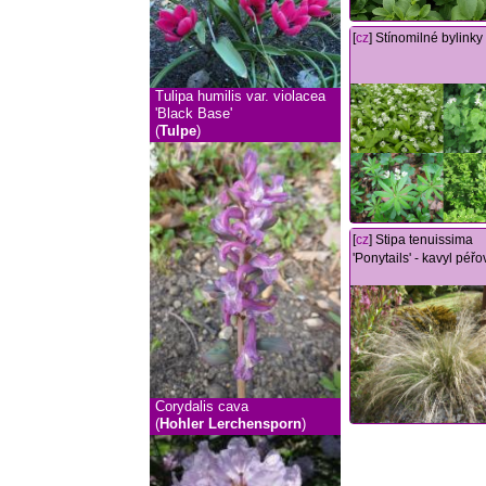
[
cz
] Stínomilné bylinky
Tulipa humilis var. violacea
'Black Base'
(
Tulpe
)
[
cz
] Stipa tenuissima
'Ponytails' - kavyl péřo
Corydalis cava
(
Hohler Lerchensporn
)