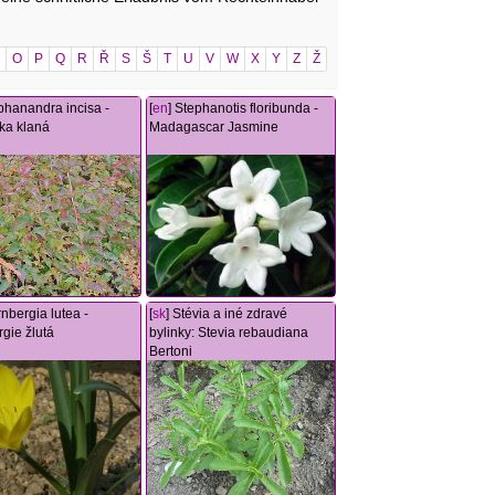
O
P
Q
R
Ř
S
Š
T
U
V
W
X
Y
Z
Ž
ephanandra incisa -
[
en
] Stephanotis floribunda -
ka klaná
Madagascar Jasmine
rnbergia lutea -
[
sk
] Stévia a iné zdravé
rgie žlutá
bylinky: Stevia rebaudiana
Bertoni