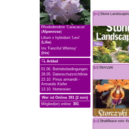
[
en
] Stone Landscapi
Rhododendron 'Caracacus'
(
Alpenrose
)
Lilium x hybridum 'Levi'
(
Lilie
)
Iris 'Fanciful Whimsy'
(
Iris
)
Artikel
[
pl
] Storczyki
01.06. Betriebsbedingungen
28.05. Datenschutzrichtlinie
23.10. Pinus armandii -
Armands Kiefer
13.10. Hortensien
Wer ist Online 391 (2 min)
Mitglied(er) online
:
301
[
cz
] Stratifikace osiv: 