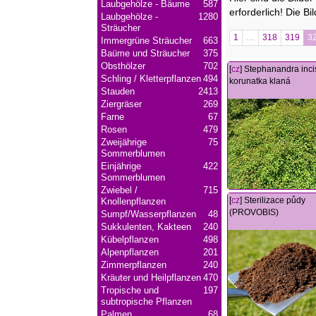
Laubgehölze - Bäume
587
erforderlich! Die B
Laubgehölze -
1280
Sträucher
1
…
318
319
3
Immergrüne Sträucher
663
Baüme und Sträucher
375
Obsthölzer
702
[
cz
] Stephanandra inci
Schling / Kletterpflanzen
494
korunatka klaná
Stauden
2413
Ziergräser
269
Farne
67
Rosen
479
Zweijährige
75
Sommerblumen
Einjährige
422
Sommerblumen
Zwiebel /
715
[
cz
] Sterilizace půdy
Knollenpflanzen
(PROVOBIS)
Sumpf/Wasserpflanzen
48
Sukkulenten, Kakteen
240
Kübelpflanzen
498
Alpenpflanzen
201
Zimmerpflanzen
240
Kräuter und Heilpflanzen
470
Tropische und
197
subtropische Pflanzen
Palmen
68