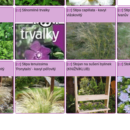
[
cz
] Stínomilné trvalky
[
cz
] Stipa capillata - kavyl
[
cz
] Sti
vláskovitý
Ivanův
[
cz
] Stipa tenuissima
[
cz
] Stojan na sušení bylinek
[
cz
] Sto
vitý
'Ponytails' - kavyl péřovitý
(KNIŽNÍKLUB)