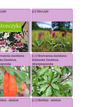
rczyki
[
pl
] Storczyki
ranvaesia davidiana -
[
cz
] Stranvaesia davidiana -
ka Davidova,
blýskavka Davidova,
waysovka
strangwaysovka
litzia - strelicie
[
cz
] Strelitzia - strelície