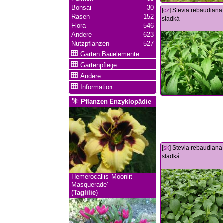
Bonsai
30
[
cz
] Stevia rebaudiana 
Rasen
152
sladká
Flora
546
Andere
623
Nutzpflanzen
527
Garten Bauelemente
Gartenpflege
Andere
Information
Pflanzen Enzyklopädie
[
sk
] Stevia rebaudiana 
sladká
Hemerocallis 'Moonlit
Masquerade'
(
Taglilie
)