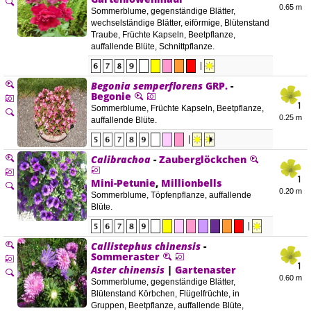
0.65 m
Sommerblume, gegenständige Blätter,
wechselständige Blätter, eiförmige, Blütenstand
Traube, Früchte Kapseln, Beetpflanze,
auffallende Blüte, Schnittpflanze.
|
Begonia semperflorens
GRP.
-
Begonie
Sommerblume, Früchte Kapseln, Beetpflanze,
0.25 m
auffallende Blüte.
|
Calibrachoa
-
Zauberglöckchen
Mini-Petunie
,
Millionbells
0.20 m
Sommerblume, Töpfenpflanze, auffallende
Blüte.
|
Callistephus chinensis
-
Sommeraster
Aster chinensis
|
Gartenaster
0.60 m
Sommerblume, gegenständige Blätter,
Blütenstand Körbchen, Flügelfrüchte, in
Gruppen, Beetpflanze, auffallende Blüte,