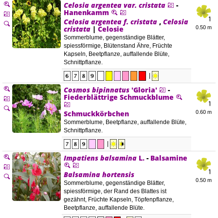
Celosia argentea
var. cristata
-
Hanenkamm
Celosia argentea f. cristata
,
Celosia
cristata
|
Celosie
0.50 m
Sommerblume, gegenständige Blätter,
spiessförmige, Blütenstand Ähre, Früchte
Kapseln, Beetpflanze, auffallende Blüte,
Schnittpflanze.
|
Cosmos bipinnatus
'Gloria'
-
Fiederblättrige Schmuckblume
Schmuckkörbchen
0.60 m
Sommerblume, Beetpflanze, auffallende Blüte,
Schnittpflanze.
|
Impatiens balsamina
L.
-
Balsamine
Balsamina hortensis
0.50 m
Sommerblume, gegenständige Blätter,
spiessförmige, der Rand des Blattes ist
gezähnt, Früchte Kapseln, Töpfenpflanze,
Beetpflanze, auffallende Blüte.