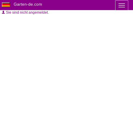
Garten-de.com
Toggl
naviga
Sie sind nicht angemeldet.