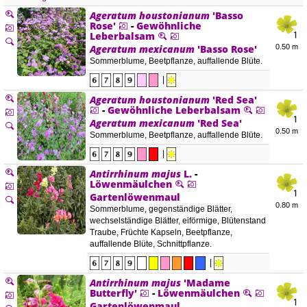
Ageratum houstonianum
'Basso
Rose'
-
Gewöhnliche
Leberbalsam
Ageratum mexicanum
'Basso Rose'
0.50 m
Sommerblume, Beetpflanze, auffallende Blüte.
|
Ageratum houstonianum
'Red Sea'
-
Gewöhnliche Leberbalsam
Ageratum mexicanum
'Red Sea'
0.50 m
Sommerblume, Beetpflanze, auffallende Blüte.
|
Antirrhinum majus
L.
-
Löwenmäulchen
Gartenlöwenmaul
0.80 m
Sommerblume, gegenständige Blätter,
wechselständige Blätter, eiförmige, Blütenstand
Traube, Früchte Kapseln, Beetpflanze,
auffallende Blüte, Schnittpflanze.
|
Antirrhinum majus
'Madame
Butterfly'
-
Löwenmäulchen
Gartenlöwenmaul