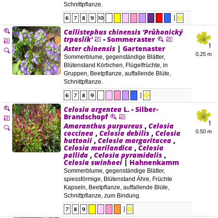
Schnittpflanze.
|
Callistephus chinensis
'Průhonický
trpaslík'
-
Sommeraster
Aster chinensis
|
Gartenaster
0.25 m
Sommerblume, gegenständige Blätter,
Blütenstand Körbchen, Flügelfrüchte, in
Gruppen, Beetpflanze, auffallende Blüte,
Schnittpflanze.
|
Celosia argentea
L.
-
Silber-
Brandschopf
Amaranthus purpureus
,
Celosia
coccinea
,
Celosia debilis
,
Celosia
0.50 m
huttonii
,
Celosia margaritacea
,
Celosia marilandica
,
Celosia
pallida
,
Celosia pyramidalis
,
Celosia swinhoei
|
Hahnenkamm
Sommerblume, gegenständige Blätter,
spiessförmige, Blütenstand Ähre, Früchte
Kapseln, Beetpflanze, auffallende Blüte,
Schnittpflanze, zum Bindung.
|