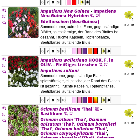
|
Impatiens New Guinea
-
Impatiens
Neu-Guinea Hybriden
Edellieschen (Neu-Guinea)
0.20 m
Sommerblume, aufrechte Form, gegenständige
Blätter, spiessförmige, der Rand des Blattes ist
gezähnt, Früchte Kapseln, Töpfenpflanze,
Beetpflanze, auffallende Blüte.
|
Impatiens walleriana
HOOK. F. in
OLIV.
-
Fleißiges Lieschen
Impatiens sultani
0.20 m
Sommerblume, gegenständige Blätter,
spiessförmige, elliptische, der Rand des Blattes
ist gezähnt, Früchte Kapseln, Töpfenpflanze,
Beetpflanze, auffallende Blüte.
|
Ocimum basilicum
'Thai'
-
Basilikum
Ocimum album
'Thai'
,
Ocimum
anisatum
'Thai'
,
Ocimum barrelieri
0.30 m
'Thai'
,
Ocimum bullatum
'Thai'
,
Ocimum caryophyllatum
'Thai'
,
Ocimum chevalieri
'Thai'
,
Ocimum