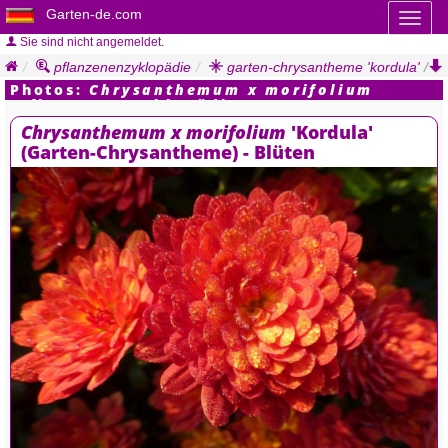
Garten-de.com
Toggl
naviga
Sie sind nicht angemeldet.
pflanzenenzyklopädie
garten-chrysantheme 'kordula'
/
photos
Photos:
Chrysanthemum x morifolium
(Pflanzen Enzyklopädie)
Chrysanthemum x morifolium
'Kordula'
(Garten-Chrysantheme) - Blüten