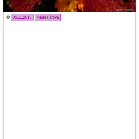
©
05.11.2018
Marie Fárová