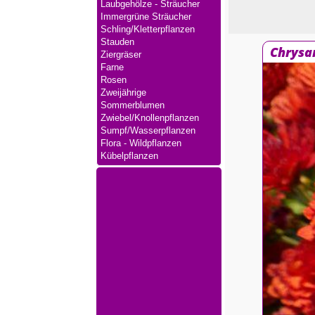
Laubgehölze - Sträucher
Immergrüne Sträucher
Schling/Kletterpflanzen
Stauden
Chrysa
Ziergräser
Farne
Rosen
Zweijährige
Sommerblumen
Zwiebel/Knollenpflanzen
Sumpf/Wasserpflanzen
Flora - Wildpflanzen
Kübelpflanzen