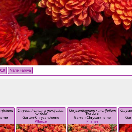
018
Marie Fárová
rifolium
Chrysanthemum x morifolium
Chrysanthemum x morifolium
Chrysa
'Kordula'
'Kordula'
theme
Garten-Chrysantheme
Garten-Chrysantheme
Gar
Pflanze
Pflanze