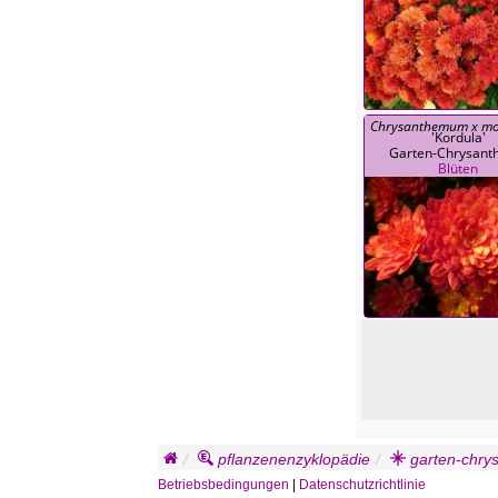
Chrysanthemum x mo
'Kordula'
Garten-Chrysan
Blüten
pflanzenenzyklopädie
garten-chry
Betriebsbedingungen
|
Datenschutzrichtlinie