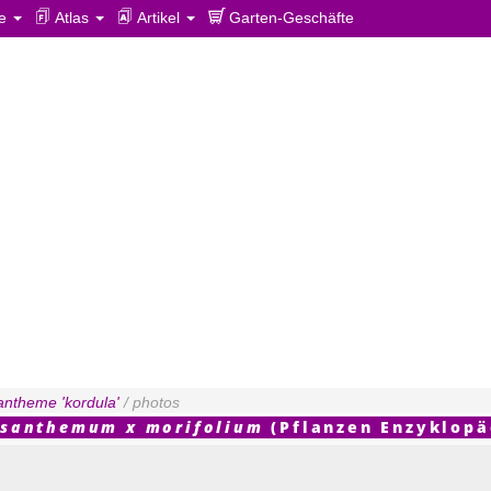
ie
Atlas
Artikel
Garten-Geschäfte
antheme 'kordula'
/ photos
ysanthemum x morifolium
(Pflanzen Enzyklopä