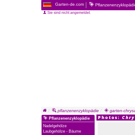
Garten-de.com
Pflanzenenzyklopäd
Sie sind nicht angemeldet.
pflanzenenzyklopädie
garten-chrys
Photos:
Chr
Pflanzenenzyklopädie
Nadelgehölze
Laubgehölze - Bäume