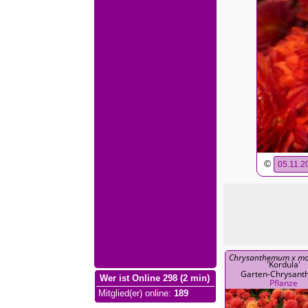
©
05.11.2
Chrysanthemum x mo
'Kordula'
Garten-Chrysan
Wer ist Online 298 (2 min)
Pflanze
Mitglied(er) online
:
189