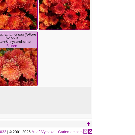
nthemum x morifolium
'Kordula'
ten-Chrysantheme
Blüten
0033
| © 2001-2026
Miloš Vymazal
|
Garten-de.com