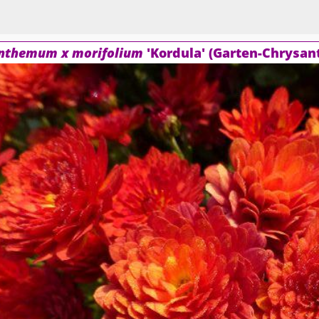
nthemum x morifolium
'Kordula' (Garten-Chrysan