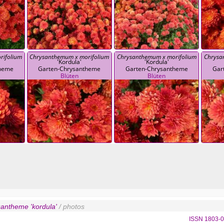
rifolium
Chrysanthemum x morifolium
Chrysanthemum x morifolium
Chrysa
'Kordula'
'Kordula'
theme
Garten-Chrysantheme
Garten-Chrysantheme
Gar
Blüten
Blüten
santheme 'kordula'
/ photos
ISSN 1803-