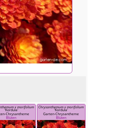
nthemum x morifolium
Chrysanthemum x morifolium
'Kordula'
'Kordula'
ten-Chrysantheme
Garten-Chrysantheme
Blüten
Blüten