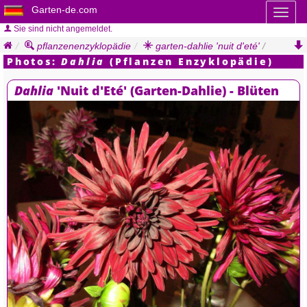
Garten-de.com
Toggl
naviga
Sie sind nicht angemeldet.
pflanzenenzyklopädie
garten-dahlie 'nuit d'eté'
/
photos
Photos:
Dahlia
(Pflanzen Enzyklopädie)
Dahlia
'Nuit d'Eté' (Garten-Dahlie) - Blüten