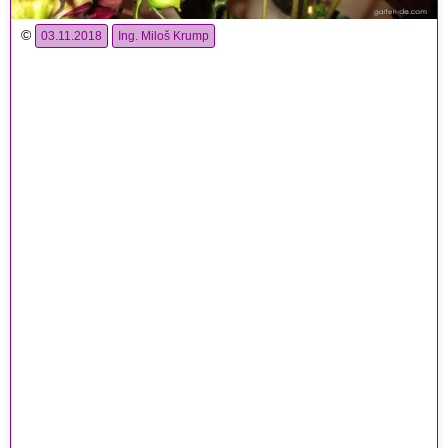
©
03.11.2018
Ing. Miloš Krump