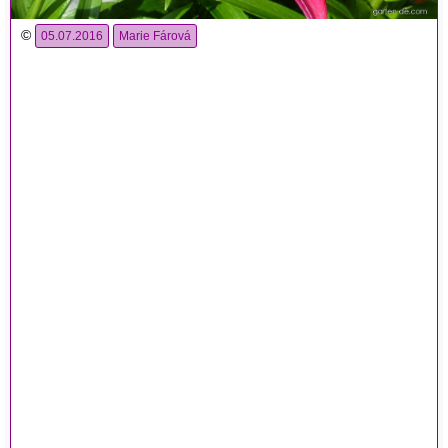
©
05.07.2016
Marie Fárová