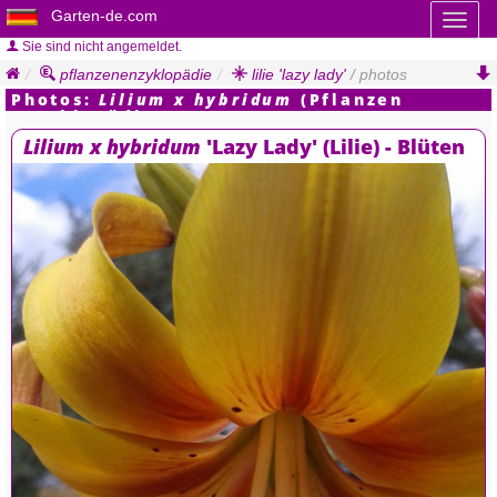
Garten-de.com
Toggl
naviga
Sie sind nicht angemeldet.
pflanzenenzyklopädie
lilie 'lazy lady'
/ photos
Photos:
Lilium x hybridum
(Pflanzen
Enzyklopädie)
Lilium x hybridum
'Lazy Lady' (Lilie) - Blüten