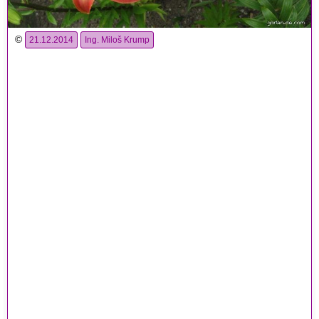
©
21.12.2014
Ing. Miloš Krump