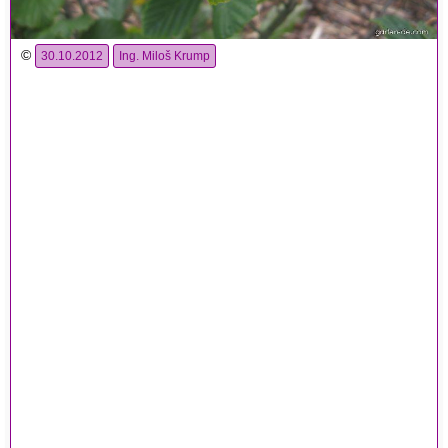
©
30.10.2012
Ing. Miloš Krump