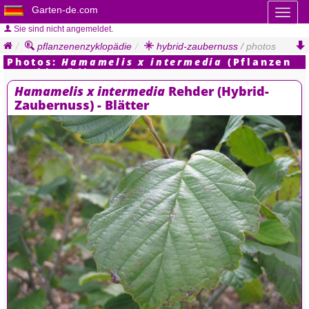
Garten-de.com
Toggl
naviga
Sie sind nicht angemeldet.
pflanzenenzyklopädie
hybrid-zaubernuss
/ photos
Photos:
Hamamelis x intermedia
(Pflanzen
Enzyklopädie)
Hamamelis x intermedia
Rehder (Hybrid-
Zaubernuss) - Blätter