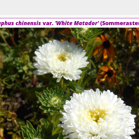
ephus chinensis
var.
'White Matador'
(Sommeraster)