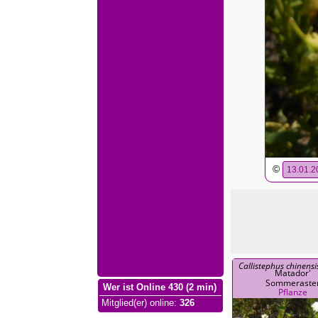
©
13.01.2
Callistephus chinensi
Matador'
Sommeraste
Wer ist Online 430 (2 min)
Pflanze
Mitglied(er) online
:
326