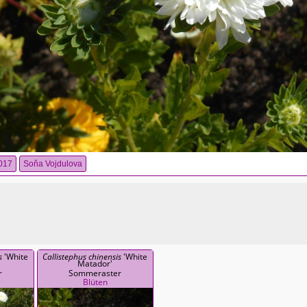
017
Soňa Vojdulova
s
'White
Callistephus chinensis
'White
Matador'
r
Sommeraster
Blüten