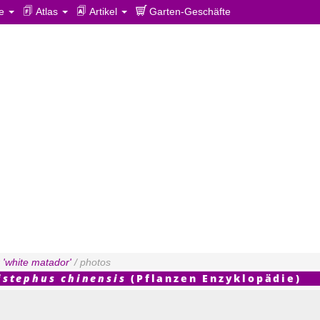
ie
Atlas
Artikel
Garten-Geschäfte
'white matador'
/ photos
istephus chinensis
(Pflanzen Enzyklopädie)