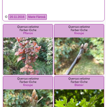
©
20.11.2016
Marie Fárová
Quercus velutina
Quercus velutina
Färber-Eiche
Färber-Eiche
Pflanze
Knospe
Quercus velutina
Quercus velutina
Färber-Eiche
Färber-Eiche
Knospe
Blätter