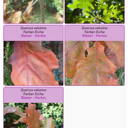
Quercus velutina
Quercus velutina
Färber-Eiche
Färber-Eiche
Blätter - Herbst
Blätter - Herbst
Quercus velutina
Färber-Eiche
Blätter - Herbst