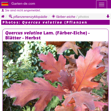
Garten-de.com
Toggl
naviga
Sie sind nicht angemeldet.
pflanzenenzyklopädie
färber-eiche
/ photos
Photos:
Quercus velutina
(Pflanzen
Enzyklopädie)
Quercus velutina
Lam. (Färber-Eiche) -
Blätter - Herbst