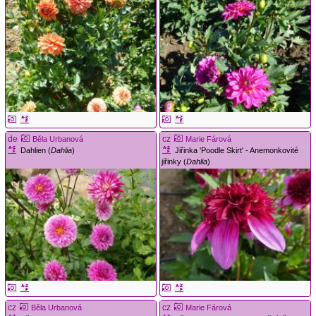
de
cz
Běla Urbanová
Marie Fárová
Dahlien (
Dahlia
)
Jiřinka 'Poodle Skirt' - Anemonkovité
jiřinky (
Dahlia
)
cz
cz
Běla Urbanová
Marie Fárová