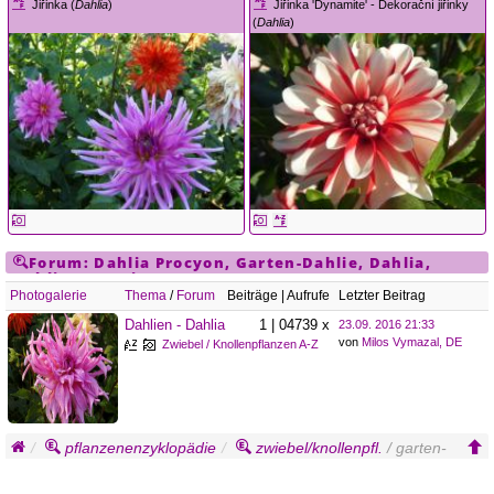
Jiřinka (
Dahlia
)
Jiřinka 'Dynamite' - Dekorační jiřinky
(
Dahlia
)
Forum:
Dahlia
Procyon
,
Garten-Dahlie
,
Dahlia
,
Dahlie, Georgine
Photogalerie
Thema
/
Forum
Beiträge | Aufrufe
Letzter Beitrag
Dahlien - Dahlia
1 | 04739 x
23.09. 2016 21:33
von
Milos Vymazal, DE
Zwiebel / Knollenpflanzen A-Z
pflanzenenzyklopädie
zwiebel/knollenpfl.
/ garten-
dahlie