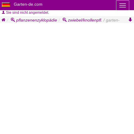
Garten-de.com
Toggl
naviga
Sie sind nicht angemeldet.
pflanzenenzyklopädie
zwiebel/knollenpfl.
/ garten-
dahlie