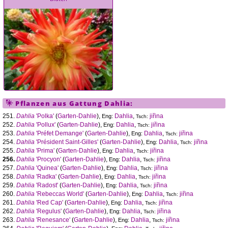
Pflanzen aus Gattung
Dahlia
:
251.
Dahlia
'Polka'
(
Garten-Dahlie
),
Dahlia
,
jiřina
Eng:
Tsch:
252.
Dahlia
'Pollux'
(
Garten-Dahlie
),
Dahlia
,
jiřina
Eng:
Tsch:
253.
Dahlia
'Préfet Demange'
(
Garten-Dahlie
),
Dahlia
,
jiřina
Eng:
Tsch:
254.
Dahlia
'Président Saint-Gilles'
(
Garten-Dahlie
),
Dahlia
,
jiřina
Eng:
Tsch:
255.
Dahlia
'Prima'
(
Garten-Dahlie
),
Dahlia
,
jiřina
Eng:
Tsch:
256.
Dahlia
'Procyon'
(
Garten-Dahlie
),
Dahlia
,
jiřina
Eng:
Tsch:
257.
Dahlia
'Quinea'
(
Garten-Dahlie
),
Dahlia
,
jiřina
Eng:
Tsch:
258.
Dahlia
'Radka'
(
Garten-Dahlie
),
Dahlia
,
jiřina
Eng:
Tsch:
259.
Dahlia
'Radost'
(
Garten-Dahlie
),
Dahlia
,
jiřina
Eng:
Tsch:
260.
Dahlia
'Rebeccas World'
(
Garten-Dahlie
),
Dahlia
,
jiřina
Eng:
Tsch:
261.
Dahlia
'Red Cap'
(
Garten-Dahlie
),
Dahlia
,
jiřina
Eng:
Tsch:
262.
Dahlia
'Regulus'
(
Garten-Dahlie
),
Dahlia
,
jiřina
Eng:
Tsch:
263.
Dahlia
'Renesance'
(
Garten-Dahlie
),
Dahlia
,
jiřina
Eng:
Tsch: