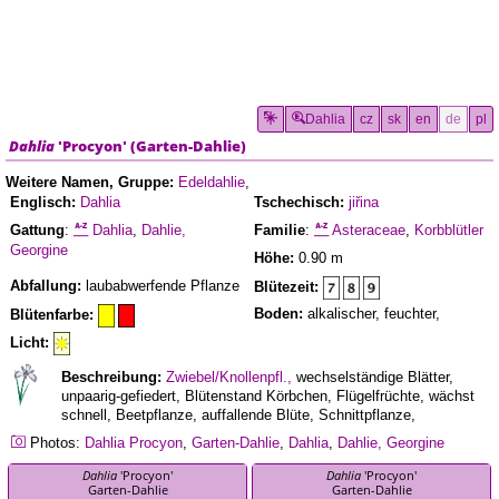
Dahlia
cz
sk
en
de
pl
Dahlia
'Procyon'
(
Garten-Dahlie
)
Weitere Namen, Gruppe:
Edeldahlie
,
Englisch:
Dahlia
Tschechisch:
jiřina
Gattung
:
Dahlia
,
Dahlie,
Familie
:
Asteraceae
,
Korbblütler
Georgine
Höhe:
0.90 m
Abfallung:
laubabwerfende Pflanze
Blütezeit:
Boden:
alkalischer, feuchter,
Blütenfarbe:
Licht:
Beschreibung:
Zwiebel/Knollenpfl.,
wechselständige Blätter,
unpaarig-gefiedert, Blütenstand Körbchen, Flügelfrüchte, wächst
schnell, Beetpflanze, auffallende Blüte, Schnittpflanze,
Photos:
Dahlia
Procyon
,
Garten-Dahlie
,
Dahlia
,
Dahlie, Georgine
Dahlia
'Procyon'
Dahlia
'Procyon'
Garten-Dahlie
Garten-Dahlie