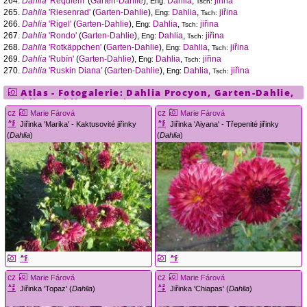
264.
Dahlia
'Requiem'
(
Garten-Dahlie
),
Dahlia
,
jiřina
Eng:
Tsch:
265.
Dahlia
'Riesenrad'
(
Garten-Dahlie
),
Dahlia
,
jiřina
Eng:
Tsch:
266.
Dahlia
'Rigel'
(
Garten-Dahlie
),
Dahlia
,
jiřina
Eng:
Tsch:
267.
Dahlia
'Rondo'
(
Garten-Dahlie
),
Dahlia
,
jiřina
Eng:
Tsch:
268.
Dahlia
'Rotkäppchen'
(
Garten-Dahlie
),
Dahlia
,
jiřina
Eng:
Tsch:
269.
Dahlia
'Rubín'
(
Garten-Dahlie
),
Dahlia
,
jiřina
Eng:
Tsch:
270.
Dahlia
'Ruskin Diana'
(
Garten-Dahlie
),
Dahlia
,
jiřina
Eng:
Tsch:
Atlas - Fotogalerie:
Dahlia
Procyon
,
Garten-Dahlie
,
Dahlia
,
Dahlie, Georgine
cz
cz
Marie Fárová
Marie Fárová
Jiřinka 'Marika' - Kaktusovité jiřinky
Jiřinka 'Aiyana' - Třepenité jiřinky
(
Dahlia
)
(
Dahlia
)
cz
cz
Marie Fárová
Marie Fárová
Jiřinka 'Topaz' (
Dahlia
)
Jiřinka 'Chiapas' (
Dahlia
)