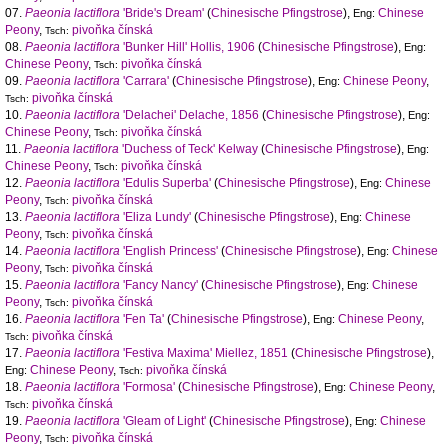
07.
Paeonia lactiflora
'Bride's Dream'
(
Chinesische Pfingstrose
),
Chinese
Eng:
Peony
,
pivoňka čínská
Tsch:
08.
Paeonia lactiflora
'Bunker Hill' Hollis, 1906
(
Chinesische Pfingstrose
),
Eng:
Chinese Peony
,
pivoňka čínská
Tsch:
09.
Paeonia lactiflora
'Carrara'
(
Chinesische Pfingstrose
),
Chinese Peony
,
Eng:
pivoňka čínská
Tsch:
10.
Paeonia lactiflora
'Delachei' Delache, 1856
(
Chinesische Pfingstrose
),
Eng:
Chinese Peony
,
pivoňka čínská
Tsch:
11.
Paeonia lactiflora
'Duchess of Teck' Kelway
(
Chinesische Pfingstrose
),
Eng:
Chinese Peony
,
pivoňka čínská
Tsch:
12.
Paeonia lactiflora
'Edulis Superba'
(
Chinesische Pfingstrose
),
Chinese
Eng:
Peony
,
pivoňka čínská
Tsch:
13.
Paeonia lactiflora
'Eliza Lundy'
(
Chinesische Pfingstrose
),
Chinese
Eng:
Peony
,
pivoňka čínská
Tsch:
14.
Paeonia lactiflora
'English Princess'
(
Chinesische Pfingstrose
),
Chinese
Eng:
Peony
,
pivoňka čínská
Tsch:
15.
Paeonia lactiflora
'Fancy Nancy'
(
Chinesische Pfingstrose
),
Chinese
Eng:
Peony
,
pivoňka čínská
Tsch:
16.
Paeonia lactiflora
'Fen Ta'
(
Chinesische Pfingstrose
),
Chinese Peony
,
Eng:
pivoňka čínská
Tsch:
17.
Paeonia lactiflora
'Festiva Maxima' Miellez, 1851
(
Chinesische Pfingstrose
),
Chinese Peony
,
pivoňka čínská
Eng:
Tsch:
18.
Paeonia lactiflora
'Formosa'
(
Chinesische Pfingstrose
),
Chinese Peony
,
Eng:
pivoňka čínská
Tsch:
19.
Paeonia lactiflora
'Gleam of Light'
(
Chinesische Pfingstrose
),
Chinese
Eng:
Peony
,
pivoňka čínská
Tsch: