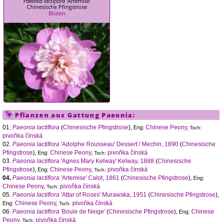
Paeonia lactiflora
'Artemise'
Chinesische Pfingstrose
Blüten
Pflanzen aus Gattung
Paeonia
:
01.
Paeonia lactiflora
(
Chinesische Pfingstrose
),
Chinese Peony
,
Eng:
Tsch:
pivoňka čínská
02.
Paeonia lactiflora
'Adolphe Rousseau' Dessert / Mechin, 1890
(
Chinesische
Pfingstrose
),
Chinese Peony
,
pivoňka čínská
Eng:
Tsch:
03.
Paeonia lactiflora
'Agnes Mary Kelway' Kelway, 1888
(
Chinesische
Pfingstrose
),
Chinese Peony
,
pivoňka čínská
Eng:
Tsch:
04.
Paeonia lactiflora
'Artemise' Calot, 1861
(
Chinesische Pfingstrose
),
Eng:
Chinese Peony
,
pivoňka čínská
Tsch:
05.
Paeonia lactiflora
'Attar of Roses' Murawska, 1951
(
Chinesische Pfingstrose
),
Chinese Peony
,
pivoňka čínská
Eng:
Tsch:
06.
Paeonia lactiflora
'Boule de Neige'
(
Chinesische Pfingstrose
),
Chinese
Eng:
Peony
,
pivoňka čínská
Tsch: