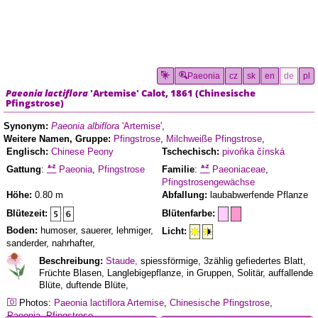
Paeonia
cz
sk
en
de
pl
Paeonia lactiflora
'Artemise'
Calot, 1861 (
Chinesische
Pfingstrose
)
Synonym:
Paeonia albiflora
'Artemise'
,
Weitere Namen, Gruppe:
Pfingstrose
,
Milchweiße Pfingstrose
,
Englisch:
Chinese Peony
Tschechisch:
pivoňka čínská
Gattung
:
Paeonia
,
Pfingstrose
Familie
:
Paeoniaceae
,
Pfingstrosengewächse
Höhe:
0.80 m
Abfallung:
laubabwerfende Pflanze
Blütezeit:
Blütenfarbe:
Boden:
humoser, sauerer, lehmiger,
Licht:
sanderder, nahrhafter,
Beschreibung:
Staude,
spiessförmige, 3zählig gefiedertes Blatt,
Früchte Blasen, Langlebigepflanze, in Gruppen, Solitär, auffallende
Blüte, duftende Blüte,
Photos:
Paeonia lactiflora
Artemise
,
Chinesische Pfingstrose
,
Paeonia
,
Pfingstrose