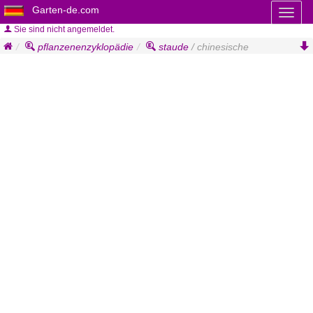
Garten-de.com
Toggl
naviga
Sie sind nicht angemeldet.
pflanzenenzyklopädie
staude
/ chinesische
pfingstrose