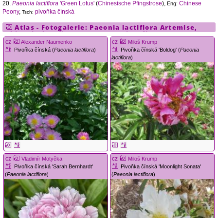
20.
Paeonia lactiflora
'Green Lotus'
(
Chinesische Pfingstrose
),
Chinese
Eng:
Peony
,
pivoňka čínská
Tsch:
Atlas - Fotogalerie:
Paeonia lactiflora
Artemise
,
Chinesische Pfingstrose
,
Paeonia
,
Pfingstrose
cz
cz
Alexander Naumenko
Miloš Krump
Pivoňka čínská (
Paeonia lactiflora
)
Pivoňka čínská 'Boldog' (
Paeonia
lactiflora
)
cz
cz
Vladimír Motyčka
Miloš Krump
Pivoňka čínská 'Sarah Bernhardt'
Pivoňka čínská 'Moonlight Sonata'
(
Paeonia lactiflora
)
(
Paeonia lactiflora
)