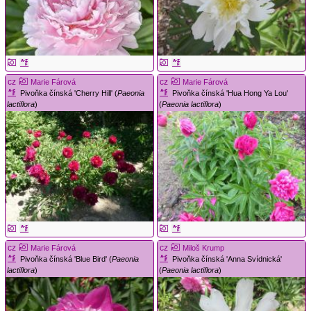
cz
cz
Marie Fárová
Marie Fárová
Pivoňka čínská 'Cherry Hill' (
Paeonia
Pivoňka čínská 'Hua Hong Ya Lou'
lactiflora
)
(
Paeonia lactiflora
)
cz
cz
Marie Fárová
Miloš Krump
Pivoňka čínská 'Blue Bird' (
Paeonia
Pivoňka čínská 'Anna Svídnická'
lactiflora
)
(
Paeonia lactiflora
)