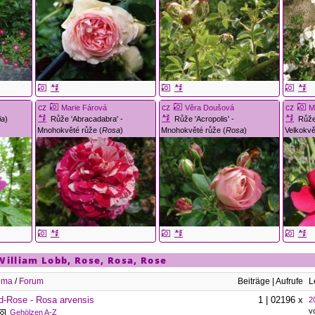
cz
cz
cz
Marie Fárová
Věra Doušová
M
ia
)
Růže 'Abracadabra' -
Růže 'Acropolis' -
Růže
Mnohokvěté růže (
Rosa
)
Mnohokvěté růže (
Rosa
)
Velkokvě
William Lobb
,
Rose
,
Rosa
,
Rose
ema
/
Forum
Beiträge | Aufrufe
L
d-Rose - Rosa arvensis
1 | 02196 x
2
v
Gehölzen A-Z