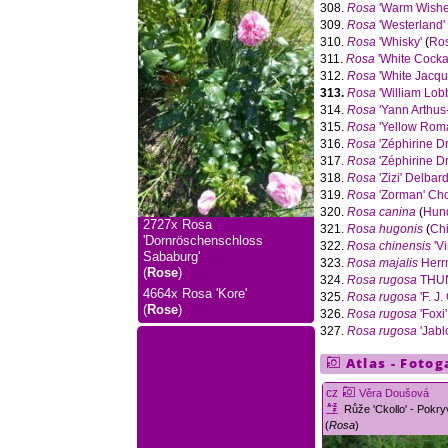
308.
Rosa
'Warm Wishe
309.
Rosa
'Westerland'
310.
Rosa
'Whisky'
(
Ro
311.
Rosa
'White Cocka
312.
Rosa
'White Jacqu
313.
Rosa
'William Lobb
314.
Rosa
'Yann Arthus
315.
Rosa
'Yellow Roma
316.
Rosa
'Zéphirine D
317.
Rosa
'Zéphirine Dr
318.
Rosa
'Zizi' Delbar
319.
Rosa
'Zorman' Cho
320.
Rosa canina
(
Hun
2727x
Rosa
321.
Rosa hugonis
(
Ch
'Dornröschenschloss
322.
Rosa chinensis
'Vi
Sababurg'
323.
Rosa majalis
Herr
(
Rose
)
324.
Rosa rugosa
THU
4664x
Rosa 'Kore'
325.
Rosa rugosa
'F. J.
(
Rose
)
326.
Rosa rugosa
'Foxi'
327.
Rosa rugosa
'Jabl
Atlas - Fotog
cz
Věra Doušová
Růže 'Ckollo' - Pokr
(
Rosa
)