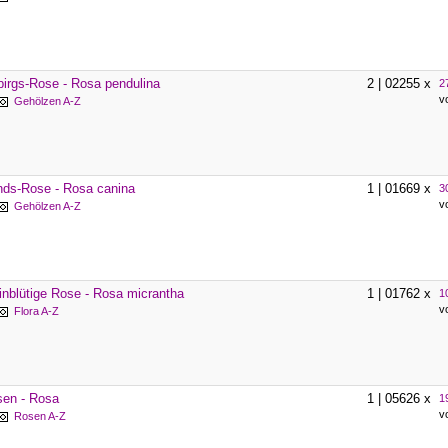
irgs-Rose - Rosa pendulina
2 | 02255 x
2
v
Gehölzen A-Z
ds-Rose - Rosa canina
1 | 01669 x
3
v
Gehölzen A-Z
inblütige Rose - Rosa micrantha
1 | 01762 x
1
v
Flora A-Z
sen - Rosa
1 | 05626 x
1
v
Rosen A-Z