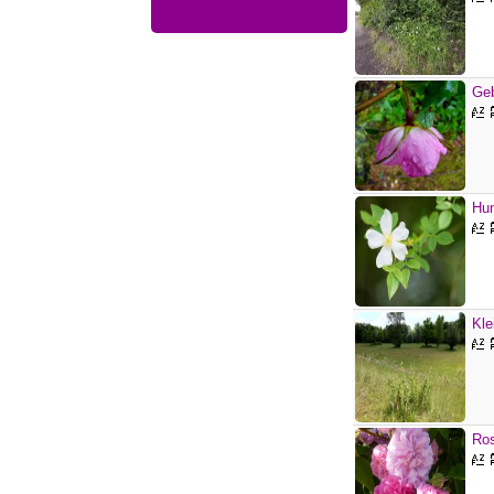
Geb
Hun
Kle
Ro