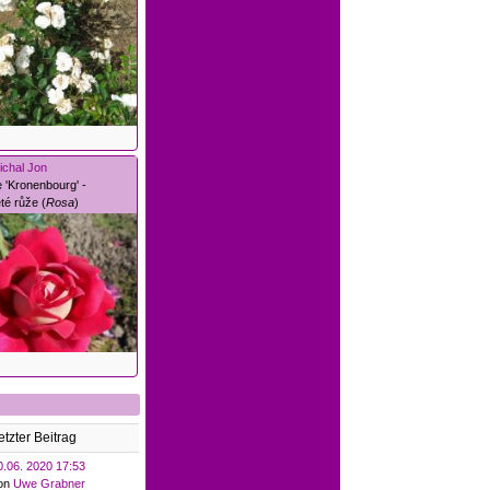
ichal Jon
 'Kronenbourg' -
té růže (
Rosa
)
etzter Beitrag
0.06. 2020 17:53
on
Uwe Grabner