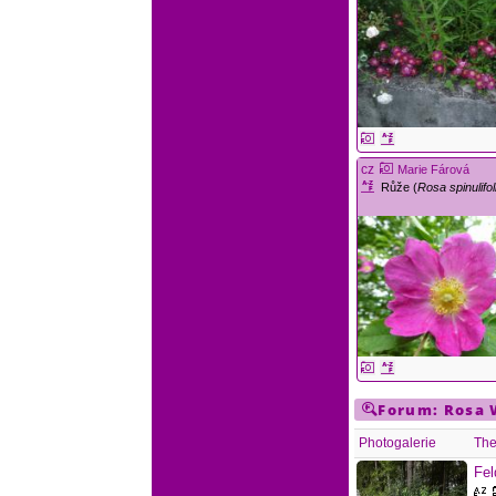
cz
Marie Fárová
Růže (
Rosa spinulifol
Forum:
Rosa
Photogalerie
Th
Fel