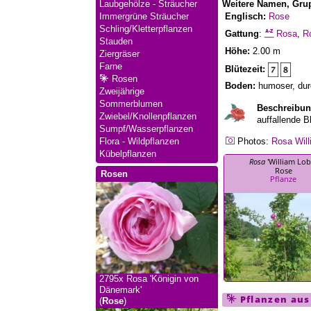
Weitere Namen, Gru
Laubgehölze - Sträucher
Englisch:
Rose
Immergrüne Sträucher
Schling/Kletterpflanzen
Gattung
:
Rosa
,
R
Stauden
Höhe:
2.00 m
Ziergräser
Farne
Blütezeit:
Rosen
Boden:
humoser, durc
Zweijährige
Sommerblumen
Beschreibun
Zwiebel/Knollenpflanzen
auffallende B
Sumpf/Wasserpflanzen
Photos:
Rosa
Wil
Flora - Wildpflanzen
Kübelpflanzen
Rosa
'William Lob
Rose
Rosen
Pflanze
2795x
Rosa 'Königin von
Dänemark'
Pflanzen au
(
Rose
)