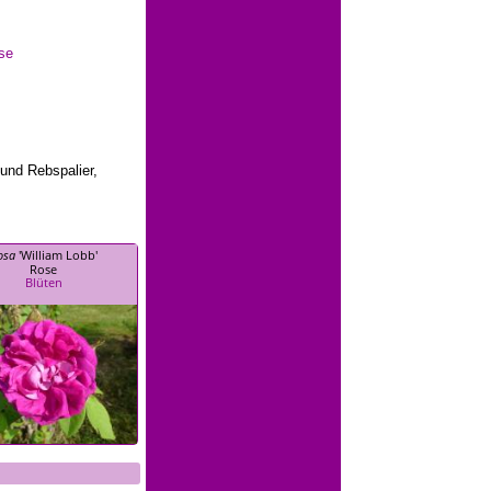
se
 und Rebspalier,
osa
'William Lobb'
Rose
Blüten