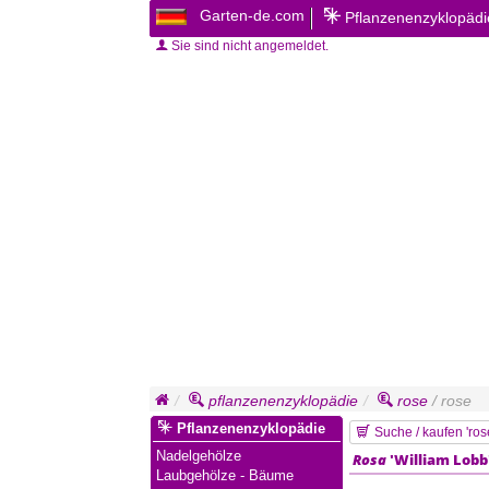
Garten-de.com
Pflanzenenzyklopäd
Sie sind nicht angemeldet.
pflanzenenzyklopädie
rose
/ rose
Pflanzenenzyklopädie
Suche / kaufen 'ros
Nadelgehölze
Rosa
'William Lobb
Laubgehölze - Bäume