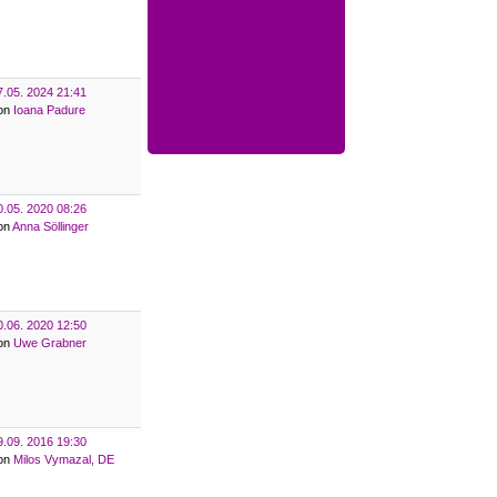
7.05. 2024 21:41
on
Ioana Padure
0.05. 2020 08:26
on
Anna Söllinger
0.06. 2020 12:50
on
Uwe Grabner
9.09. 2016 19:30
on
Milos Vymazal, DE