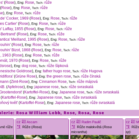
s'
(
Rose
),
Rose
,
růže
Eng:
Tsch:
(
Rose
),
Rose
,
růže
Eng:
Tsch:
se
),
Rose
,
růže
Eng:
Tsch:
de' Cocker, 1969
(
Rose
),
Rose
,
růže
Eng:
Tsch:
es Cartier'
(
Rose
),
Rose
,
růže
Eng:
Tsch:
' Laffay, 1855
(
Rose
),
Rose
,
růže
Eng:
Tsch:
-Bertrand'
(
Rose
),
Rose
,
růže
Eng:
Tsch:
ntica' Meilland, 1995
(
Rose
),
Rose
,
růže
Eng:
Tsch:
rouhin'
(
Rose
),
Rose
,
růže
Eng:
Tsch:
ouhin' Bizot, 1868
(
Rose
),
Rose
,
růže
Eng:
Tsch:
d, 1963
(
Rose
),
Rose
,
růže
Eng:
Tsch:
rvát, 1970
(
Rose
),
Rose
,
růže
Eng:
Tsch:
dsrose
),
dog rose
,
růže šípková
Eng:
Tsch:
inesische Goldrose
),
father hugo rose
,
růže Hugova
Eng:
Tsch:
ridiflora'
(
Grüne Rose
),
the green rose
,
růže čínská
Eng:
Tsch:
mann
(
Zimt-Rose
),
Cinnamon Rose
,
růže májová
Eng:
Tsch:
NB.
(
Apfelrose
),
japanese rose
,
růže svraskalá
Eng:
Tsch:
 Grootendorst'
(
Kartoffel-Rose
),
Japanese rose
,
růže svraskalá
Eng:
Tsch:
(
Kartoffel-Rose
),
Japanese rose
,
růže svraskalá
Eng:
Tsch:
oňový květ'
(
Kartoffel-Rose
),
Japanese rose
,
růže svraskalá
Eng:
Tsch:
alerie:
Rosa
William Lobb
,
Rose
,
Rosa
,
Rose
cz
cz
cz
Ascam
Radim Paulič
M
yvné růže
Růže (
Rosa
)
Růže malokvětá (
Rosa
Růže
micrantha
)
sp
)