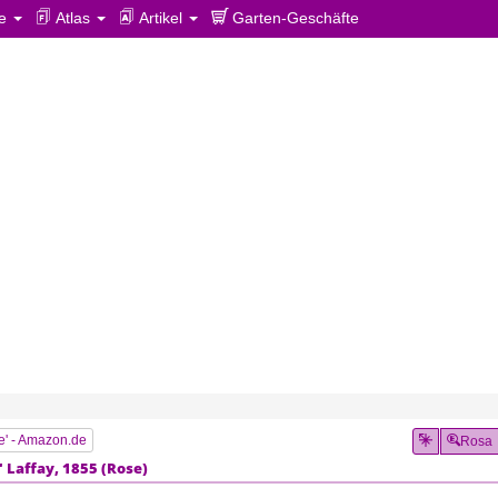
ie
Atlas
Artikel
Garten-Geschäfte
e' - Amazon.de
Rosa
'
Laffay, 1855 (
Rose
)