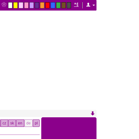
cz
sk
en
de
pl