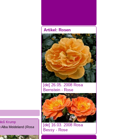
Artikel: Rosen
[de] 26.05. 2008
Rosa
Bernstein - Rose
iloš Krump
[de] 16.03. 2008
Rosa
 Alba Meideland (
Rosa
Bessy - Rose