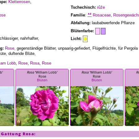
ppe:
Kletterrosen
,
Tschechisch:
růže
ose
Familie
:
Rosaceae
,
Rosengewäch
Abfallung:
laubabwerfende Pflanze
Blütenfarbe:
hlässiger, nahrhafter,
Licht:
g:
Rose,
gegenständige Blätter, unpaarig-gefiedert, Flügelfrüchte, für Pergola
lüte, duftende Blüte,
liam Lobb
,
Rose
,
Rosa
,
Rose
b'
Rosa
'William Lobb'
Rosa
'William Lobb'
R
Rose
Rose
Blüten
Blüten
s Gattung
Rosa
: