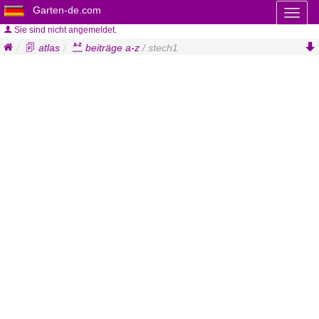
Garten-de.com
Toggl
naviga
Sie sind nicht angemeldet.
atlas
beiträge a-z
/ stech1