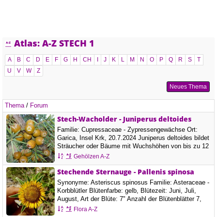
Atlas: A-Z STECH 1
A
B
C
D
E
F
G
H
CH
I
J
K
L
M
N
O
P
Q
R
S
T
U
V
W
Z
Neues Thema
Thema
/
Forum
Stech-Wacholder - Juniperus deltoides
Familie: Cupressaceae - Zypressengewächse Ort:
Garica, Insel Krk, 20.7.2024 Juniperus deltoides bildet
Sträucher oder Bäume mit Wuchshöhen von bis zu 12
Meter und oft pyramidenförmige Kronen. Die Blätter
Gehölzen A-Z
sind nadelförmig, 9 bis 17 mm lang, 1,5…
Stechende Sternauge - Pallenis spinosa
Synonyme: Asteriscus spinosus Familie: Asteraceae -
Korbblütler Blütenfarbe: gelb, Blütezeit: Juni, Juli,
August, Art der Blüte: 7" Anzahl der Blütenblätter 7,
Ort: Palit, Insel Rab, 13.7.2024 Das Stechende
Flora A-Z
Sternauge ist eine einjährige Pflanze,…