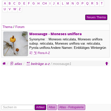
A
B
C
D
E
F
G
H
CH
I
J
K
L
M
N
O
P
Q
R
S
T
U
V
W
Z
Neues Thema
Thema
/
Forum
Moosauge - Moneses uniflora
Synonyme: : Moneses reticulata, Moneses uniflora
subsp. reticulata, Moneses uniflora var. reticulata,
Pyrola uniflora Andere Namen: Einblütiges Wintergrün
Familie: Heidekrautgewächse - Ericaceae Blütenfarbe:
Flora A-Z
weiss, Blütezeit: Mai, Juni, Juli, Art…
atlas
beiträge a-z
/ moosauge1
Artikel
Atlas
Atlas - Fotogalerie