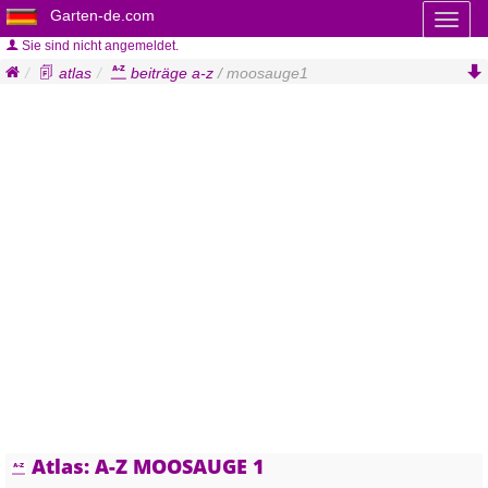
Garten-de.com
Toggl
naviga
Sie sind nicht angemeldet.
atlas
beiträge a-z
/ moosauge1
Atlas: A-Z MOOSAUGE 1