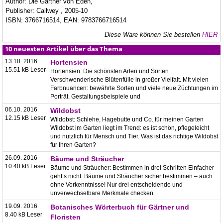
Author: Die Gärtner von Eden,
Publisher: Callwey , 2005-10
ISBN: 3766716514, EAN: 9783766716514
Diese Ware können Sie bestellen
HIER
10 neuesten Artikel über das Thema
13.10. 2016
Hortensien
15.51 kB Leser
Hortensien: Die schönsten Arten und Sorten
Verschwenderische Blütenfülle in großer Vielfalt. Mit vielen
Farbnuancen: bewährte Sorten und viele neue Züchtungen im
Porträt. Gestaltungsbeispiele und
06.10. 2016
Wildobst
12.15 kB Leser
Wildobst: Schlehe, Hagebutte und Co. für meinen Garten
Wildobst im Garten liegt im Trend: es ist schön, pflegeleicht
und nützlich für Mensch und Tier. Was ist das richtige Wildobst
für Ihren Garten?
26.09. 2016
Bäume und Sträucher
10.40 kB Leser
Bäume und Sträucher: Bestimmen in drei Schritten Einfacher
geht’s nicht: Bäume und Sträucher sicher bestimmen – auch
ohne Vorkenntnisse! Nur drei entscheidende und
unverwechselbare Merkmale checken.
19.09. 2016
Botanisches Wörterbuch für Gärtner und
8.40 kB Leser
Floristen